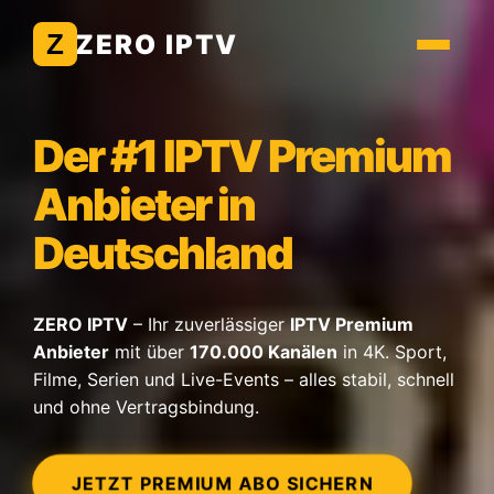
ZERO IPTV
Menü öffne
Der #1 IPTV Premium
Anbieter in
Deutschland
ZERO IPTV
– Ihr zuverlässiger
IPTV Premium
Anbieter
mit über
170.000 Kanälen
in 4K. Sport,
Filme, Serien und Live-Events – alles stabil, schnell
und ohne Vertragsbindung.
JETZT PREMIUM ABO SICHERN